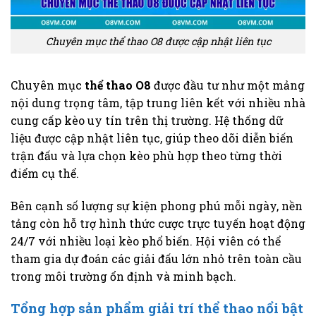
Chuyên mục thể thao O8 được cập nhật liên tục
Chuyên mục
thể thao O8
được đầu tư như một mảng
nội dung trọng tâm, tập trung liên kết với nhiều nhà
cung cấp kèo uy tín trên thị trường. Hệ thống dữ
liệu được cập nhật liên tục, giúp theo dõi diễn biến
trận đấu và lựa chọn kèo phù hợp theo từng thời
điểm cụ thể.
Bên cạnh số lượng sự kiện phong phú mỗi ngày, nền
tảng còn hỗ trợ hình thức cược trực tuyến hoạt động
24/7 với nhiều loại kèo phổ biến. Hội viên có thể
tham gia dự đoán các giải đấu lớn nhỏ trên toàn cầu
trong môi trường ổn định và minh bạch.
Tổng hợp sản phẩm giải trí thể thao nổi bật