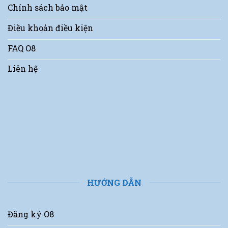
Chính sách bảo mật
Điều khoản điều kiện
FAQ O8
Liên hệ
HƯỚNG DẪN
Đăng ký O8