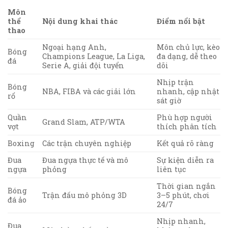
Môn
thể
Nội dung khai thác
Điểm nổi bật
thao
Ngoại hạng Anh,
Môn chủ lực, kèo
Bóng
Champions League, La Liga,
đa dạng, dễ theo
đá
Serie A, giải đội tuyển
dõi
Nhịp trận
Bóng
NBA, FIBA và các giải lớn
nhanh, cập nhật
rổ
sát giờ
Quần
Phù hợp người
Grand Slam, ATP/WTA
vợt
thích phân tích
Boxing
Các trận chuyên nghiệp
Kết quả rõ ràng
Đua
Đua ngựa thực tế và mô
Sự kiện diễn ra
ngựa
phỏng
liên tục
Thời gian ngắn
Bóng
Trận đấu mô phỏng 3D
3–5 phút, chơi
đá ảo
24/7
Nhịp nhanh,
Đua