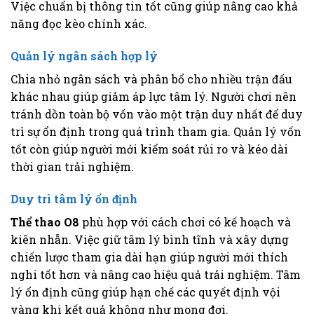
Việc chuẩn bị thông tin tốt cũng giúp nâng cao khả
năng đọc kèo chính xác.
Quản lý ngân sách hợp lý
Chia nhỏ ngân sách và phân bổ cho nhiều trận đấu
khác nhau giúp giảm áp lực tâm lý. Người chơi nên
tránh dồn toàn bộ vốn vào một trận duy nhất để duy
trì sự ổn định trong quá trình tham gia. Quản lý vốn
tốt còn giúp người mới kiểm soát rủi ro và kéo dài
thời gian trải nghiệm.
Duy trì tâm lý ổn định
Thể thao O8
phù hợp với cách chơi có kế hoạch và
kiên nhẫn. Việc giữ tâm lý bình tĩnh và xây dựng
chiến lược tham gia dài hạn giúp người mới thích
nghi tốt hơn và nâng cao hiệu quả trải nghiệm. Tâm
lý ổn định cũng giúp hạn chế các quyết định vội
vàng khi kết quả không như mong đợi.