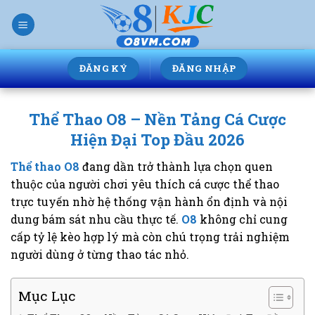
Skip
to
content
ĐĂNG KÝ
ĐĂNG NHẬP
Thể Thao O8 – Nền Tảng Cá Cược
Hiện Đại Top Đầu 2026
Thể thao O8
đang dần trở thành lựa chọn quen
thuộc của người chơi yêu thích cá cược thể thao
trực tuyến nhờ hệ thống vận hành ổn định và nội
dung bám sát nhu cầu thực tế.
O8
không chỉ cung
cấp tỷ lệ kèo hợp lý mà còn chú trọng trải nghiệm
người dùng ở từng thao tác nhỏ.
Mục Lục