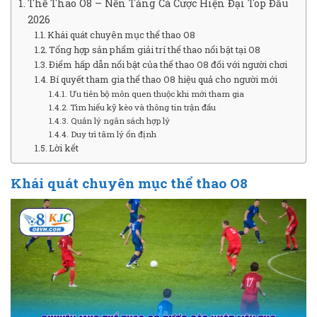
Thể Thao O8 – Nền Tảng Cá Cược Hiện Đại Top Đầu
2026
Khái quát chuyên mục thể thao O8
Tổng hợp sản phẩm giải trí thể thao nổi bật tại O8
Điểm hấp dẫn nổi bật của thể thao O8 đối với người chơi
Bí quyết tham gia thể thao O8 hiệu quả cho người mới
Ưu tiên bộ môn quen thuộc khi mới tham gia
Tìm hiểu kỹ kèo và thông tin trận đấu
Quản lý ngân sách hợp lý
Duy trì tâm lý ổn định
Lời kết
Khái quát chuyên mục thể thao O8