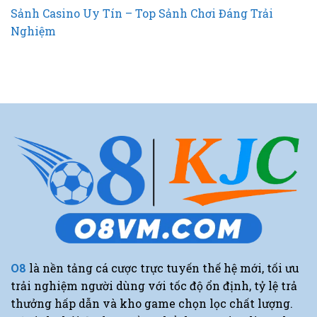
Sảnh Casino Uy Tín – Top Sảnh Chơi Đáng Trải
Nghiệm
O8
là nền tảng cá cược trực tuyến thế hệ mới, tối ưu
trải nghiệm người dùng với tốc độ ổn định, tỷ lệ trả
thưởng hấp dẫn và kho game chọn lọc chất lượng.