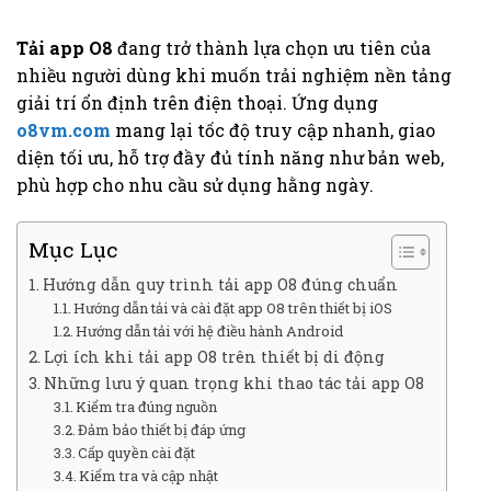
Tải app O8
đang trở thành lựa chọn ưu tiên của
nhiều người dùng khi muốn trải nghiệm nền tảng
giải trí ổn định trên điện thoại. Ứng dụng
o8vm.com
mang lại tốc độ truy cập nhanh, giao
diện tối ưu, hỗ trợ đầy đủ tính năng như bản web,
phù hợp cho nhu cầu sử dụng hằng ngày.
Mục Lục
Hướng dẫn quy trình tải app O8 đúng chuẩn
Hướng dẫn tải và cài đặt app O8 trên thiết bị iOS
Hướng dẫn tải với hệ điều hành Android
Lợi ích khi tải app O8 trên thiết bị di động
Những lưu ý quan trọng khi thao tác tải app O8
Kiểm tra đúng nguồn
Đảm bảo thiết bị đáp ứng
Cấp quyền cài đặt
Kiểm tra và cập nhật