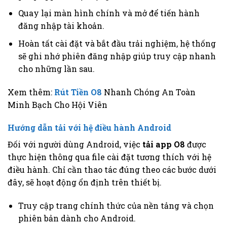
Quay lại màn hình chính và mở để tiến hành
đăng nhập tài khoản.
Hoàn tất cài đặt và bắt đầu trải nghiệm, hệ thống
sẽ ghi nhớ phiên đăng nhập giúp truy cập nhanh
cho những lần sau.
Xem thêm:
Rút Tiền O8
Nhanh Chóng An Toàn
Minh Bạch Cho Hội Viên
Hướng dẫn tải với hệ điều hành Android
Đối với người dùng Android, việc
tải app O8
được
thực hiện thông qua file cài đặt tương thích với hệ
điều hành. Chỉ cần thao tác đúng theo các bước dưới
đây, sẽ hoạt động ổn định trên thiết bị.
Truy cập trang chính thức của nền tảng và chọn
phiên bản dành cho Android.