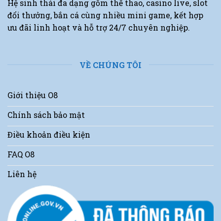
Hệ sinh thái đa dạng gồm thể thao, casino live, slot
đổi thưởng, bắn cá cùng nhiều mini game, kết hợp
ưu đãi linh hoạt và hỗ trợ 24/7 chuyên nghiệp.
VỀ CHÚNG TÔI
Giới thiệu O8
Chính sách bảo mật
Điều khoản điều kiện
FAQ O8
Liên hệ