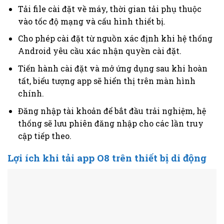
Tải file cài đặt về máy, thời gian tải phụ thuộc
vào tốc độ mạng và cấu hình thiết bị.
Cho phép cài đặt từ nguồn xác định khi hệ thống
Android yêu cầu xác nhận quyền cài đặt.
Tiến hành cài đặt và mở ứng dụng sau khi hoàn
tất, biểu tượng app sẽ hiển thị trên màn hình
chính.
Đăng nhập tài khoản để bắt đầu trải nghiệm, hệ
thống sẽ lưu phiên đăng nhập cho các lần truy
cập tiếp theo.
Lợi ích khi tải app O8 trên thiết bị di động