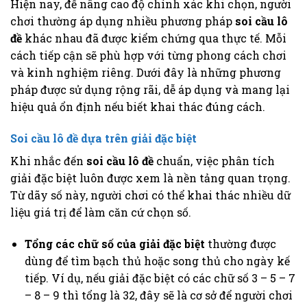
Hiện nay, để nâng cao độ chính xác khi chọn, người
chơi thường áp dụng nhiều phương pháp
soi cầu lô
đề
khác nhau đã được kiểm chứng qua thực tế. Mỗi
cách tiếp cận sẽ phù hợp với từng phong cách chơi
và kinh nghiệm riêng. Dưới đây là những phương
pháp được sử dụng rộng rãi, dễ áp dụng và mang lại
hiệu quả ổn định nếu biết khai thác đúng cách.
Soi cầu lô đề dựa trên giải đặc biệt
Khi nhắc đến
soi cầu lô đề
chuẩn, việc phân tích
giải đặc biệt luôn được xem là nền tảng quan trọng.
Từ dãy số này, người chơi có thể khai thác nhiều dữ
liệu giá trị để làm căn cứ chọn số.
Tổng các chữ số của giải đặc biệt
thường được
dùng để tìm bạch thủ hoặc song thủ cho ngày kế
tiếp. Ví dụ, nếu giải đặc biệt có các chữ số 3 – 5 – 7
– 8 – 9 thì tổng là 32, đây sẽ là cơ sở để người chơi