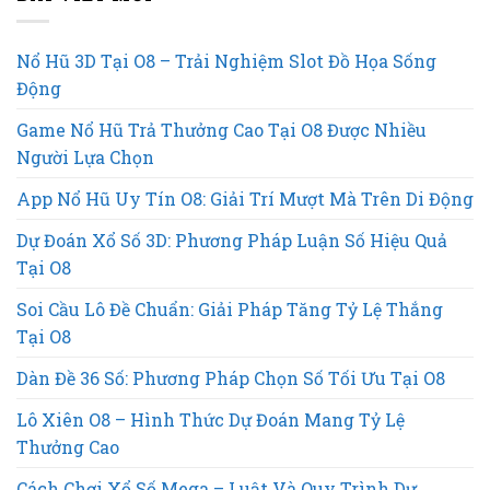
Nổ Hũ 3D Tại O8 – Trải Nghiệm Slot Đồ Họa Sống
Động
Game Nổ Hũ Trả Thưởng Cao Tại O8 Được Nhiều
Người Lựa Chọn
App Nổ Hũ Uy Tín O8: Giải Trí Mượt Mà Trên Di Động
Dự Đoán Xổ Số 3D: Phương Pháp Luận Số Hiệu Quả
Tại O8
Soi Cầu Lô Đề Chuẩn: Giải Pháp Tăng Tỷ Lệ Thắng
Tại O8
Dàn Đề 36 Số: Phương Pháp Chọn Số Tối Ưu Tại O8
Lô Xiên O8 – Hình Thức Dự Đoán Mang Tỷ Lệ
Thưởng Cao
Cách Chơi Xổ Số Mega – Luật Và Quy Trình Dự