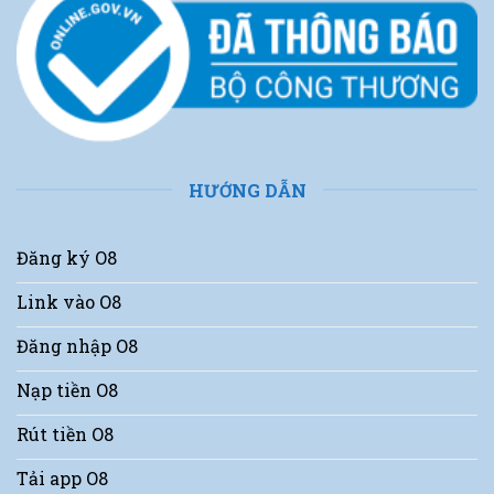
HƯỚNG DẪN
Đăng ký O8
Link vào O8
Đăng nhập O8
Nạp tiền O8
Rút tiền O8
Tải app O8