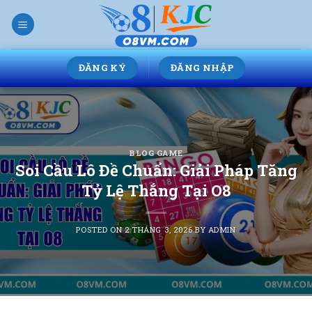
Skip
to
content
ĐĂNG KÝ
ĐĂNG NHẬP
BLOG GAME
Soi Cầu Lô Đề Chuẩn: Giải Pháp Tăng
Tỷ Lệ Thắng Tại O8
POSTED ON
2 THÁNG 3, 2026
BY
ADMIN