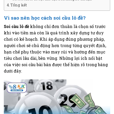
Tổng kết
Vì sao nên học cách soi cầu lô đề?
Soi cầu lô đề
không chỉ đơn thuần là chọn số trước
khi vào tiền mà còn là quá trình xây dựng tư duy
chơi có kế hoạch. Khi áp dụng đúng phương pháp,
người chơi sẽ chủ động hơn trong từng quyết định,
hạn chế phụ thuộc vào may rủi và hướng đến mục
tiêu chơi lâu dài, bền vững. Những lợi ích nổi bật
của việc soi cầu bài bản được thể hiện rõ trong bảng
dưới đây.