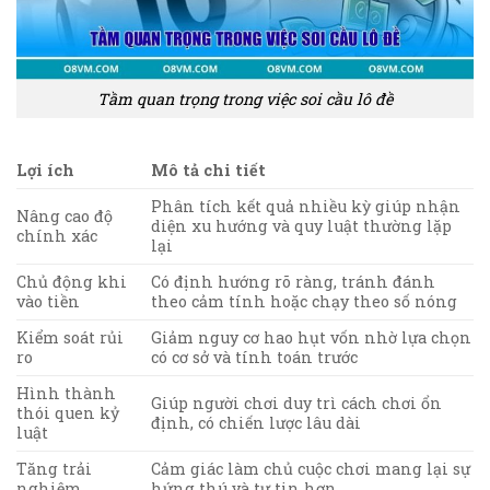
Tầm quan trọng trong việc soi cầu lô đề
Lợi ích
Mô tả chi tiết
Phân tích kết quả nhiều kỳ giúp nhận
Nâng cao độ
diện xu hướng và quy luật thường lặp
chính xác
lại
Chủ động khi
Có định hướng rõ ràng, tránh đánh
vào tiền
theo cảm tính hoặc chạy theo số nóng
Kiểm soát rủi
Giảm nguy cơ hao hụt vốn nhờ lựa chọn
ro
có cơ sở và tính toán trước
Hình thành
Giúp người chơi duy trì cách chơi ổn
thói quen kỷ
định, có chiến lược lâu dài
luật
Tăng trải
Cảm giác làm chủ cuộc chơi mang lại sự
nghiệm
hứng thú và tự tin hơn