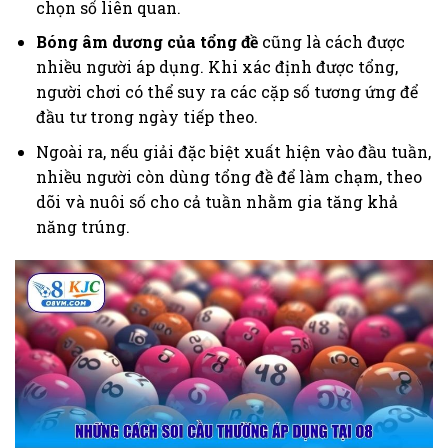
chọn số liên quan.
Bóng âm dương của tổng đề
cũng là cách được
nhiều người áp dụng. Khi xác định được tổng,
người chơi có thể suy ra các cặp số tương ứng để
đầu tư trong ngày tiếp theo.
Ngoài ra, nếu giải đặc biệt xuất hiện vào đầu tuần,
nhiều người còn dùng tổng đề để làm chạm, theo
dõi và nuôi số cho cả tuần nhằm gia tăng khả
năng trúng.