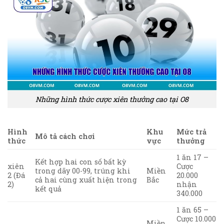
Những hình thức cược xiên thưởng cao tại O8
Hình
Khu
Mức trả
Mô tả cách chơi
thức
vực
thưởng
1 ăn 17 –
Kết hợp hai con số bất kỳ
xiên
Cược
trong dãy 00-99, trúng khi
Miền
2 (Đá
20.000
cả hai cùng xuất hiện trong
Bắc
2)
nhận
kết quả
340.000
1 ăn 65 –
Cược 10.000
Miền