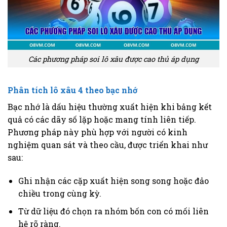
Các phương pháp soi lô xâu được cao thủ áp dụng
Phân tích lô xâu 4 theo bạc nhớ
Bạc nhớ là dấu hiệu thường xuất hiện khi bảng kết
quả có các dãy số lặp hoặc mang tính liên tiếp.
Phương pháp này phù hợp với người có kinh
nghiệm quan sát và theo cầu, được triển khai như
sau:
Ghi nhận các cặp xuất hiện song song hoặc đảo
chiều trong cùng kỳ.
Từ dữ liệu đó chọn ra nhóm bốn con có mối liên
hệ rõ ràng.