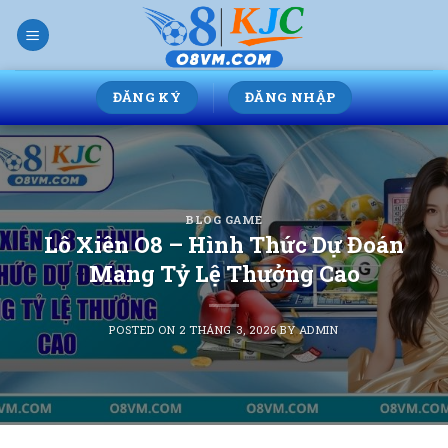
Skip
to
content
ĐĂNG KÝ
ĐĂNG NHẬP
BLOG GAME
Lô Xiên O8 – Hình Thức Dự Đoán
Mang Tỷ Lệ Thưởng Cao
POSTED ON
2 THÁNG 3, 2026
BY
ADMIN