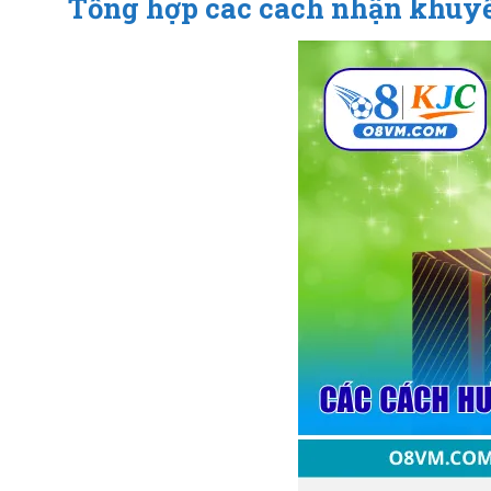
Tổng hợp các cách nhận khuyế