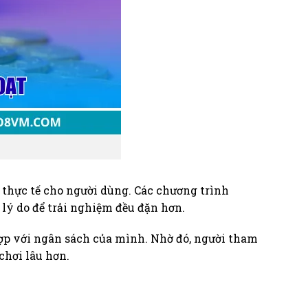
 thực tế cho người dùng. Các chương trình
lý do để trải nghiệm đều đặn hơn.
hợp với ngân sách của mình. Nhờ đó, người tham
chơi lâu hơn.