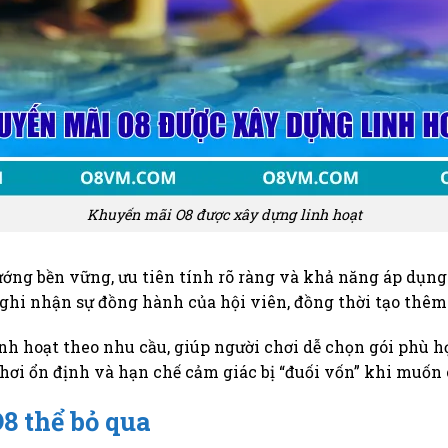
Khuyến mãi O8 được xây dựng linh hoạt
ng bền vững, ưu tiên tính rõ ràng và khả năng áp dụng
hi nhận sự đồng hành của hội viên, đồng thời tạo thêm 
nh hoạt theo nhu cầu, giúp người chơi dễ chọn gói phù 
 chơi ổn định và hạn chế cảm giác bị “đuối vốn” khi muốn 
8 thể bỏ qua