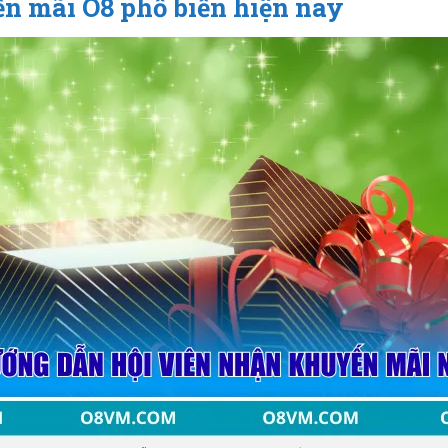
n mãi O8 phổ biến hiện nay