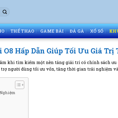
NO
THỂ THAO
GAME BÀI
ĐÁ GÀ
XỔ SỐ
KH
 O8 Hấp Dẫn Giúp Tối Ưu Giá Trị 
tâm khi tìm kiếm một nền tảng giải trí có chính sách ưu 
trợ người dùng tối ưu vốn, tăng thời gian trải nghiệm và
i Nghiệm