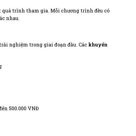
 quá trình tham gia. Mỗi chương trình đều có
hác nhau.
trải nghiệm trong giai đoạn đầu. Các
khuyến
g
 đến 500.000 VNĐ