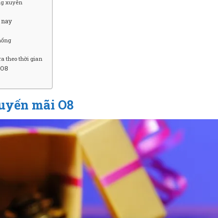
ng xuyên
 nay
thống
a theo thời gian
 O8
uyến mãi O8