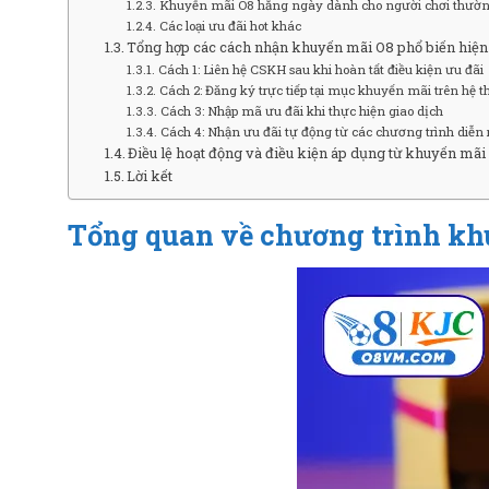
Khuyến mãi O8 hằng ngày dành cho người chơi thườ
Các loại ưu đãi hot khác
Tổng hợp các cách nhận khuyến mãi O8 phổ biến hiện
Cách 1: Liên hệ CSKH sau khi hoàn tất điều kiện ưu đãi
Cách 2: Đăng ký trực tiếp tại mục khuyến mãi trên hệ 
Cách 3: Nhập mã ưu đãi khi thực hiện giao dịch
Cách 4: Nhận ưu đãi tự động từ các chương trình diễn r
Điều lệ hoạt động và điều kiện áp dụng từ khuyến mãi
Lời kết
Tổng quan về chương trình kh