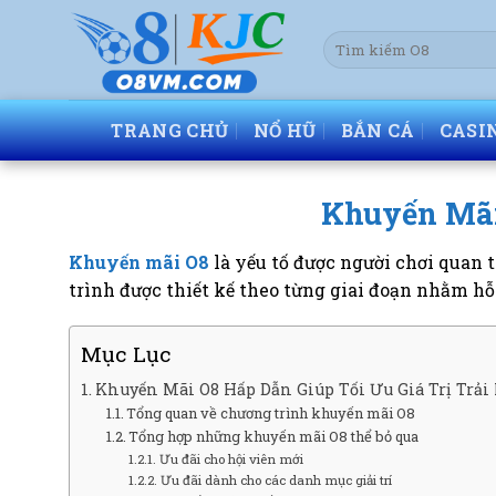
Skip
to
content
TRANG CHỦ
NỔ HŨ
BẮN CÁ
CASI
Khuyến Mãi
Khuyến mãi O8
là yếu tố được người chơi quan 
trình được thiết kế theo từng giai đoạn nhằm hỗ 
Mục Lục
Khuyến Mãi O8 Hấp Dẫn Giúp Tối Ưu Giá Trị Trả
Tổng quan về chương trình khuyến mãi O8
Tổng hợp những khuyến mãi O8 thể bỏ qua
Ưu đãi cho hội viên mới
Ưu đãi dành cho các danh mục giải trí