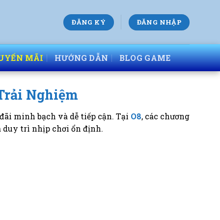
ĐĂNG KÝ
ĐĂNG NHẬP
UYẾN MÃI
HƯỚNG DẪN
BLOG GAME
Trải Nghiệm
đãi minh bạch và dễ tiếp cận. Tại
O8
, các chương
 duy trì nhịp chơi ổn định.