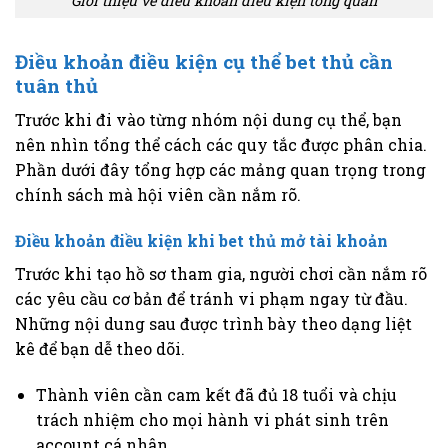
Giới thiệu về điều khoản điều kiện tổng quan
Điều khoản điều kiện cụ thể bet thủ cần
tuân thủ
Trước khi đi vào từng nhóm nội dung cụ thể, bạn
nên nhìn tổng thể cách các quy tắc được phân chia.
Phần dưới đây tổng hợp các mảng quan trọng trong
chính sách mà hội viên cần nắm rõ.
Điều khoản điều kiện khi bet thủ mở tài khoản
Trước khi tạo hồ sơ tham gia, người chơi cần nắm rõ
các yêu cầu cơ bản để tránh vi phạm ngay từ đầu.
Những nội dung sau được trình bày theo dạng liệt
kê để bạn dễ theo dõi.
Thành viên cần cam kết đã đủ 18 tuổi và chịu
trách nhiệm cho mọi hành vi phát sinh trên
account cá nhân.