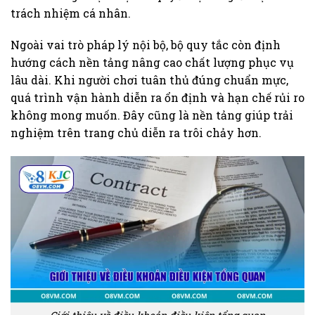
trách nhiệm cá nhân.
Ngoài vai trò pháp lý nội bộ, bộ quy tắc còn định
hướng cách nền tảng nâng cao chất lượng phục vụ
lâu dài. Khi người chơi tuân thủ đúng chuẩn mực,
quá trình vận hành diễn ra ổn định và hạn chế rủi ro
không mong muốn. Đây cũng là nền tảng giúp trải
nghiệm trên trang chủ diễn ra trôi chảy hơn.