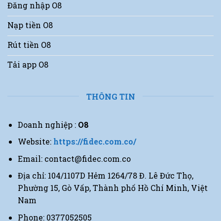
Đăng nhập O8
Nạp tiền O8
Rút tiền O8
Tải app O8
THÔNG TIN
Doanh nghiệp :
O8
Website:
https://fidec.com.co/
Email:
contact@fidec.com.co
Địa chỉ:
104/1107D Hẻm 1264/78 Đ. Lê Đức Thọ,
Phường 15, Gò Vấp, Thành phố Hồ Chí Minh, Việt
Nam
Phone:
0377052505