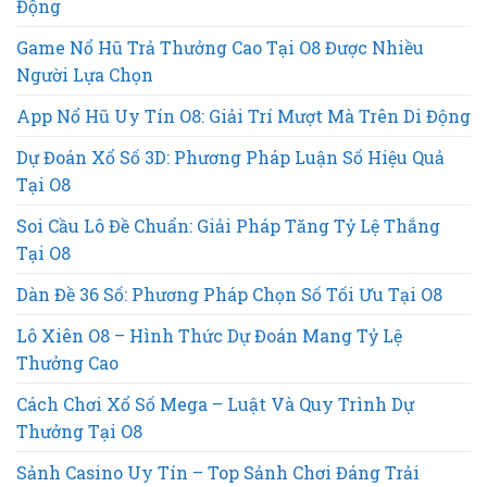
Động
Game Nổ Hũ Trả Thưởng Cao Tại O8 Được Nhiều
Người Lựa Chọn
App Nổ Hũ Uy Tín O8: Giải Trí Mượt Mà Trên Di Động
Dự Đoán Xổ Số 3D: Phương Pháp Luận Số Hiệu Quả
Tại O8
Soi Cầu Lô Đề Chuẩn: Giải Pháp Tăng Tỷ Lệ Thắng
Tại O8
Dàn Đề 36 Số: Phương Pháp Chọn Số Tối Ưu Tại O8
Lô Xiên O8 – Hình Thức Dự Đoán Mang Tỷ Lệ
Thưởng Cao
Cách Chơi Xổ Số Mega – Luật Và Quy Trình Dự
Thưởng Tại O8
Sảnh Casino Uy Tín – Top Sảnh Chơi Đáng Trải