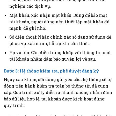
nghiệm các dịch vụ.
Mật khẩu, xác nhận mật khẩu: Dùng để bảo mật
tài khoản, người dùng nên thiết lập mật khẩu đủ
mạnh, dễ ghi nhớ.
Số điện thoại: Nhập chính xác số đang sử dụng để
phục vụ xác minh, hỗ trợ khi cần thiết.
Họ và tên: Cần điền trùng khớp với thông tin chủ
tài khoản nhằm đảm bảo quyền lợi về sau.
Bước 3: Hệ thống kiểm tra, phê duyệt đăng ký
Ngay sau khi người dùng gửi yêu cầu, hệ thống sẽ tự
động tiến hành kiểm tra toàn bộ thông tin đã cung
cấp. Quá trình xử lý diễn ra nhanh chóng nhằm đảm
bảo dữ liệu hợp lệ, tài khoản được kích hoạt đúng
quy trình.