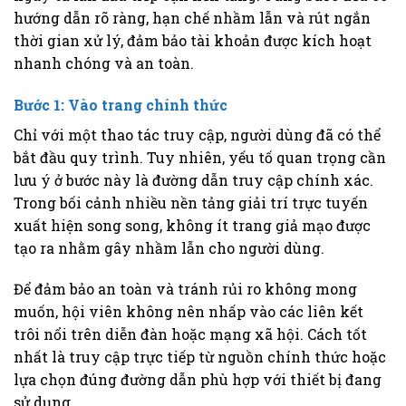
hướng dẫn rõ ràng, hạn chế nhầm lẫn và rút ngắn
thời gian xử lý, đảm bảo tài khoản được kích hoạt
nhanh chóng và an toàn.
Bước 1: Vào trang chính thức
Chỉ với một thao tác truy cập, người dùng đã có thể
bắt đầu quy trình. Tuy nhiên, yếu tố quan trọng cần
lưu ý ở bước này là đường dẫn truy cập chính xác.
Trong bối cảnh nhiều nền tảng giải trí trực tuyến
xuất hiện song song, không ít trang giả mạo được
tạo ra nhằm gây nhầm lẫn cho người dùng.
Để đảm bảo an toàn và tránh rủi ro không mong
muốn, hội viên không nên nhấp vào các liên kết
trôi nổi trên diễn đàn hoặc mạng xã hội. Cách tốt
nhất là truy cập trực tiếp từ nguồn chính thức hoặc
lựa chọn đúng đường dẫn phù hợp với thiết bị đang
sử dụng.