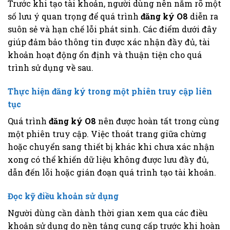
Trước khi tạo tài khoản, người dùng nên nắm rõ một
số lưu ý quan trọng để quá trình
đăng ký O8
diễn ra
suôn sẻ và hạn chế lỗi phát sinh. Các điểm dưới đây
giúp đảm bảo thông tin được xác nhận đầy đủ, tài
khoản hoạt động ổn định và thuận tiện cho quá
trình sử dụng về sau.
Thực hiện đăng ký trong một phiên truy cập liên
tục
Quá trình
đăng ký O8
nên được hoàn tất trong cùng
một phiên truy cập. Việc thoát trang giữa chừng
hoặc chuyển sang thiết bị khác khi chưa xác nhận
xong có thể khiến dữ liệu không được lưu đầy đủ,
dẫn đến lỗi hoặc gián đoạn quá trình tạo tài khoản.
Đọc kỹ điều khoản sử dụng
Người dùng cần dành thời gian xem qua các điều
khoản sử dụng do nền tảng cung cấp trước khi hoàn