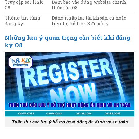
Truy cập sai link
Đảm bảo vào đúng website chính
O8
thức của O8.
Thông tin từng
Đăng nhập lại tài khoản cũ hoặc
đăng ký
liên hệ hỗ trợ O8 để xử lý.
Những lưu ý quan trọng cần biết khi đăng
ký O8
Tuân thủ các lưu ý hỗ trợ hoạt động ổn định và an toàn