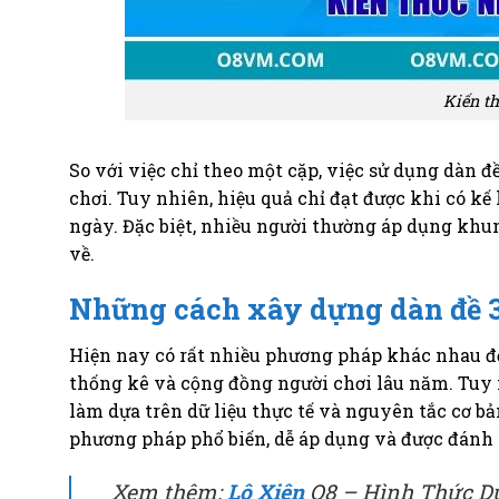
Kiến t
So với việc chỉ theo một cặp, việc sử dụng dàn đề
chơi. Tuy nhiên, hiệu quả chỉ đạt được khi có k
ngày. Đặc biệt, nhiều người thường áp dụng khun
về.
Những cách xây dựng dàn đề 3
Hiện nay có rất nhiều phương pháp khác nhau 
thống kê và cộng đồng người chơi lâu năm. Tuy
làm dựa trên dữ liệu thực tế và nguyên tắc cơ b
phương pháp phổ biến, dễ áp dụng và được đánh g
Xem thêm:
Lô Xiên
O8 – Hình Thức D