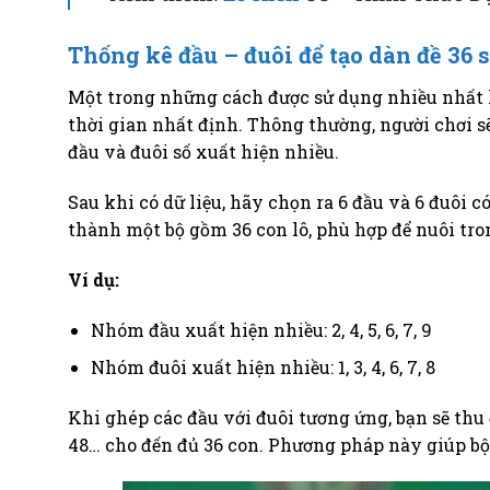
Thống kê đầu – đuôi để tạo dàn đề 36 
Một trong những cách được sử dụng nhiều nhất l
thời gian nhất định. Thông thường, người chơi s
đầu và đuôi số xuất hiện nhiều.
Sau khi có dữ liệu, hãy chọn ra 6 đầu và 6 đuôi 
thành một bộ gồm 36 con lô, phù hợp để nuôi tr
Ví dụ:
Nhóm đầu xuất hiện nhiều: 2, 4, 5, 6, 7, 9
Nhóm đuôi xuất hiện nhiều: 1, 3, 4, 6, 7, 8
Khi ghép các đầu với đuôi tương ứng, bạn sẽ thu đượ
48… cho đến đủ 36 con. Phương pháp này giúp bộ 