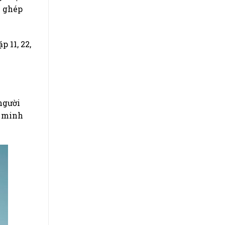
h ghép
p 11, 22,
người
y minh