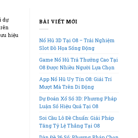
i dự
BÀI VIẾT MỚI
trên
 ưu hiệu
Nổ Hũ 3D Tại O8 – Trải Nghiệm
Slot Đồ Họa Sống Động
Game Nổ Hũ Trả Thưởng Cao Tại
O8 Được Nhiều Người Lựa Chọn
App Nổ Hũ Uy Tín O8: Giải Trí
Mượt Mà Trên Di Động
Dự Đoán Xổ Số 3D: Phương Pháp
Luận Số Hiệu Quả Tại O8
Soi Cầu Lô Đề Chuẩn: Giải Pháp
Tăng Tỷ Lệ Thắng Tại O8
Dàn Đề 36 Số: Phương Pháp Chọn