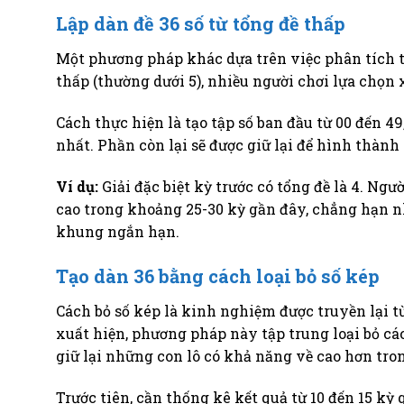
Lập dàn đề 36 số từ tổng đề thấp
Một phương pháp khác dựa trên việc phân tích tổ
thấp (thường dưới 5), nhiều người chơi lựa chọn
Cách thực hiện là tạo tập số ban đầu từ 00 đến 49
nhất. Phần còn lại sẽ được giữ lại để hình thành
Ví dụ:
Giải đặc biệt kỳ trước có tổng đề là 4. Ngườ
cao trong khoảng 25-30 kỳ gần đây, chẳng hạn như 
khung ngắn hạn.
Tạo dàn 36 bằng cách loại bỏ số kép
Cách bỏ số kép là kinh nghiệm được truyền lại t
xuất hiện, phương pháp này tập trung loại bỏ cá
giữ lại những con lô có khả năng về cao hơn tro
Trước tiên, cần thống kê kết quả từ 10 đến 15 k