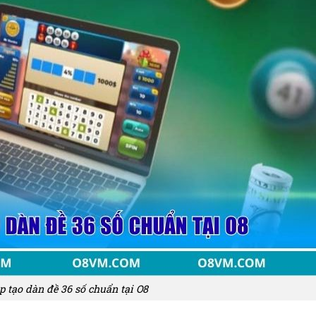
 tạo dàn đề 36 số chuẩn tại O8