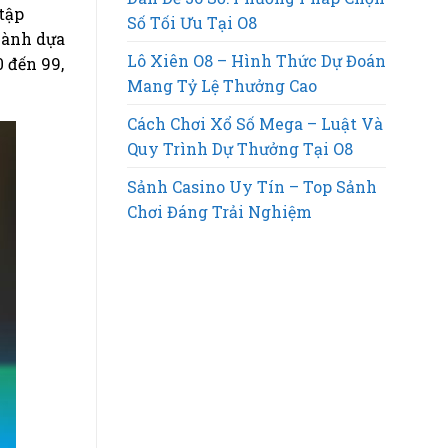
tập
Số Tối Ưu Tại O8
hành dựa
Lô Xiên O8 – Hình Thức Dự Đoán
0 đến 99,
Mang Tỷ Lệ Thưởng Cao
Cách Chơi Xổ Số Mega – Luật Và
Quy Trình Dự Thưởng Tại O8
Sảnh Casino Uy Tín – Top Sảnh
Chơi Đáng Trải Nghiệm