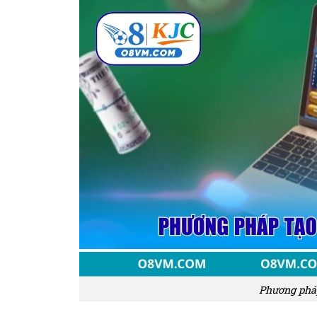
Phương pháp