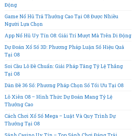
Động
Game Nổ Hũ Trả Thưởng Cao Tại O8 Được Nhiều
Người Lựa Chọn
App Nổ Hũ Uy Tín O8: Giải Trí Mượt Mà Trên Di Động
Dự Đoán Xổ Số 3D: Phương Pháp Luận Số Hiệu Quả
Tại O8
Soi Cầu Lô Đề Chuẩn: Giải Pháp Tăng Tỷ Lệ Thắng
Tại O8
Dàn Đề 36 Số: Phương Pháp Chọn Số Tối Ưu Tại O8
Lô Xiên O8 – Hình Thức Dự Đoán Mang Tỷ Lệ
Thưởng Cao
Cách Chơi Xổ Số Mega – Luật Và Quy Trình Dự
Thưởng Tại O8
Sảnh Casino Uy Tín – Top Sảnh Chơi Đáng Trải