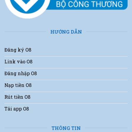
HƯỚNG DẪN
Đăng ký O8
Link vào O8
Đăng nhập O8
Nạp tiền O8
Rút tiền O8
Tải app O8
THÔNG TIN