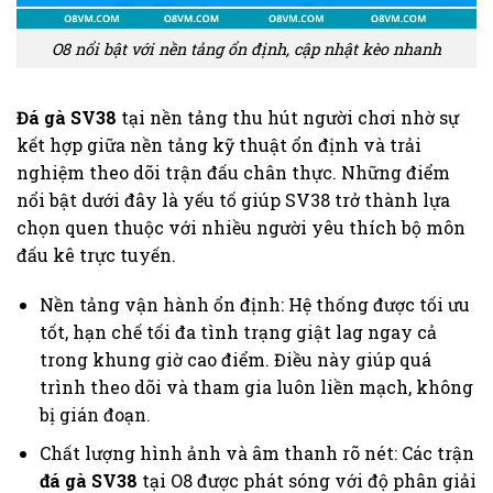
O8 nổi bật với nền tảng ổn định, cập nhật kèo nhanh
Đá gà SV38
tại nền tảng thu hút người chơi nhờ sự
kết hợp giữa nền tảng kỹ thuật ổn định và trải
nghiệm theo dõi trận đấu chân thực. Những điểm
nổi bật dưới đây là yếu tố giúp SV38 trở thành lựa
chọn quen thuộc với nhiều người yêu thích bộ môn
đấu kê trực tuyến.
Nền tảng vận hành ổn định: Hệ thống được tối ưu
tốt, hạn chế tối đa tình trạng giật lag ngay cả
trong khung giờ cao điểm. Điều này giúp quá
trình theo dõi và tham gia luôn liền mạch, không
bị gián đoạn.
Chất lượng hình ảnh và âm thanh rõ nét: Các trận
đá gà SV38
tại O8 được phát sóng với độ phân giải