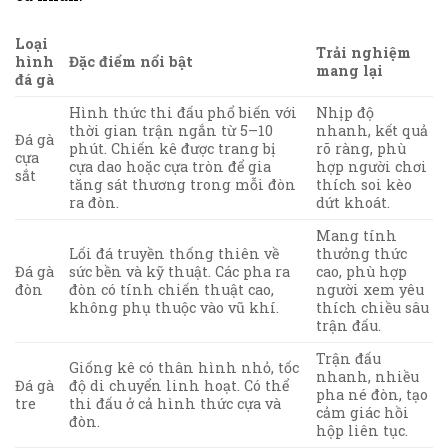
Loại
Trải nghiệm
hình
Đặc điểm nổi bật
mang lại
đá gà
Hình thức thi đấu phổ biến với
Nhịp độ
thời gian trận ngắn từ 5–10
nhanh, kết quả
Đá gà
phút. Chiến kê được trang bị
rõ ràng, phù
cựa
cựa dao hoặc cựa tròn để gia
hợp người chơi
sắt
tăng sát thương trong mỗi đòn
thích soi kèo
ra đòn.
dứt khoát.
Mang tính
Lối đá truyền thống thiên về
thưởng thức
Đá gà
sức bền và kỹ thuật. Các pha ra
cao, phù hợp
đòn
đòn có tính chiến thuật cao,
người xem yêu
không phụ thuộc vào vũ khí.
thích chiều sâu
trận đấu.
Trận đấu
Giống kê có thân hình nhỏ, tốc
nhanh, nhiều
Đá gà
độ di chuyển linh hoạt. Có thể
pha né đòn, tạo
tre
thi đấu ở cả hình thức cựa và
cảm giác hồi
đòn.
hộp liên tục.