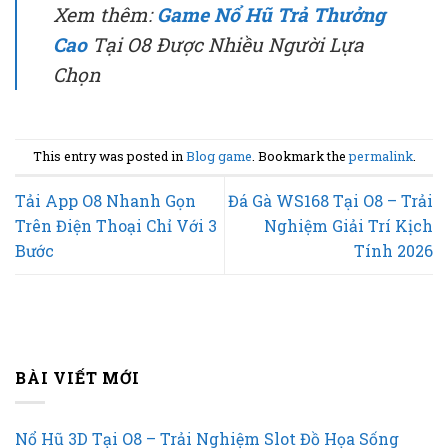
Xem thêm:
Game Nổ Hũ Trả Thưởng
Cao
Tại O8 Được Nhiều Người Lựa
Chọn
This entry was posted in
Blog game
. Bookmark the
permalink
.
Tải App O8 Nhanh Gọn
Đá Gà WS168 Tại O8 – Trải
Trên Điện Thoại Chỉ Với 3
Nghiệm Giải Trí Kịch
Bước
Tính 2026
BÀI VIẾT MỚI
Nổ Hũ 3D Tại O8 – Trải Nghiệm Slot Đồ Họa Sống