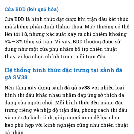
Cửa BDD (kết quả hòa)
Cửa BDD là hình thức đặt cược khi trận đấu kết thúc
mà không phân định thắng thua. Mức thưởng có thể
lên tới 1:8, nhưng xác suất xảy ra chỉ chiếm khoảng
6% – 8% tổng số trận. Vì vậy, BDD thường được sử
dụng như một cửa phụ nhằm bổ trợ chiến thuật
thay vì lựa chọn chính trong mỗi trận đấu.
Hệ thống hình thức đặc trưng tại sảnh đá
gà SV38
Nền tảng xây dựng sảnh
đá gà sv38
với nhiều loại
hình thi đấu khác nhau nhằm đáp ứng sở thích đa
dạng của người chơi. Mỗi hình thức đều mang đặc
trưng riêng về nhịp độ trận đấu, phong cách thi đấu
và mức độ kịch tính, giúp người xem dễ lựa chọn
kèo phù hợp với kinh nghiệm cũng như chiến thuật
cá nhân.