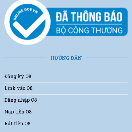
HƯỚNG DẪN
Đăng ký O8
Link vào O8
Đăng nhập O8
Nạp tiền O8
Rút tiền O8