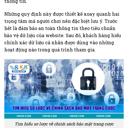
thông tin.
Những quy định này được thiết kế xoay quanh hai
trọng tâm mà người chơi nên đặc biệt lưu ý. Trước
hết là đảm bảo an toàn thông tin theo tiêu chuẩn
bảo vệ dữ liệu của website. Sau đó, khách hàng hiểu
chính xác dữ liệu cá nhân được dùng vào những
hoạt động nào trong quá trình tham gia.
Tìm hiểu sơ lược về chính sách bảo mật trang cược