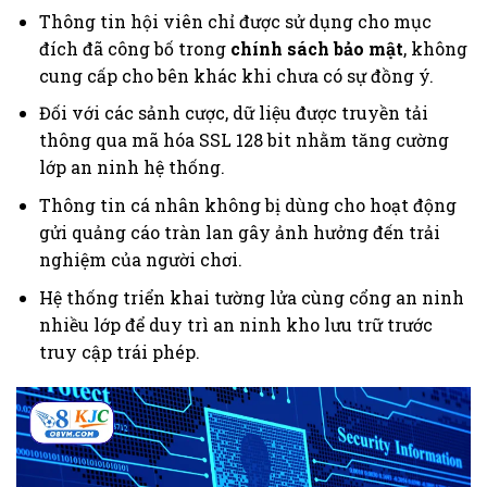
Thông tin hội viên chỉ được sử dụng cho mục
đích đã công bố trong
chính sách bảo mật
, không
cung cấp cho bên khác khi chưa có sự đồng ý.
Đối với các sảnh cược, dữ liệu được truyền tải
thông qua mã hóa SSL 128 bit nhằm tăng cường
lớp an ninh hệ thống.
Thông tin cá nhân không bị dùng cho hoạt động
gửi quảng cáo tràn lan gây ảnh hưởng đến trải
nghiệm của người chơi.
Hệ thống triển khai tường lửa cùng cổng an ninh
nhiều lớp để duy trì an ninh kho lưu trữ trước
truy cập trái phép.