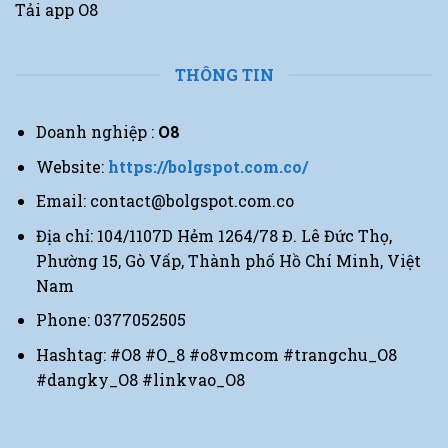
Tải app O8
THÔNG TIN
Doanh nghiệp :
O8
Website:
https://bolgspot.com.co/
Email:
contact@bolgspot.com.co
Địa chỉ:
104/1107D Hẻm 1264/78 Đ. Lê Đức Thọ,
Phường 15, Gò Vấp, Thành phố Hồ Chí Minh, Việt
Nam
Phone:
0377052505
Hashtag:
#O8 #O_8 #o8vmcom #trangchu_O8
#dangky_O8 #linkvao_O8