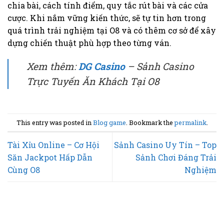
chia bài, cách tính điểm, quy tắc rút bài và các cửa
cược. Khi nắm vững kiến thức, sẽ tự tin hơn trong
quá trình trải nghiệm tại O8 và có thêm cơ sở để xây
dựng chiến thuật phù hợp theo từng ván.
Xem thêm:
DG Casino
– Sảnh Casino
Trực Tuyến Ăn Khách Tại O8
This entry was posted in
Blog game
. Bookmark the
permalink
.
Tài Xỉu Online – Cơ Hội
Sảnh Casino Uy Tín – Top
Săn Jackpot Hấp Dẫn
Sảnh Chơi Đáng Trải
Cùng O8
Nghiệm