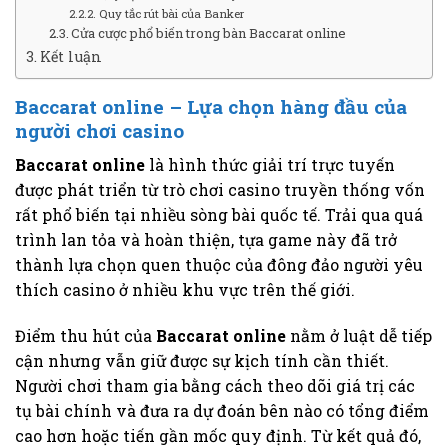
Quy tắc rút bài của Banker
Cửa cược phổ biến trong bàn Baccarat online
Kết luận
Baccarat online – Lựa chọn hàng đầu của
người chơi casino
Baccarat online
là hình thức giải trí trực tuyến
được phát triển từ trò chơi casino truyền thống vốn
rất phổ biến tại nhiều sòng bài quốc tế. Trải qua quá
trình lan tỏa và hoàn thiện, tựa game này đã trở
thành lựa chọn quen thuộc của đông đảo người yêu
thích casino ở nhiều khu vực trên thế giới.
Điểm thu hút của
Baccarat online
nằm ở luật dễ tiếp
cận nhưng vẫn giữ được sự kịch tính cần thiết.
Người chơi tham gia bằng cách theo dõi giá trị các
tụ bài chính và đưa ra dự đoán bên nào có tổng điểm
cao hơn hoặc tiến gần mốc quy định. Từ kết quả đó,