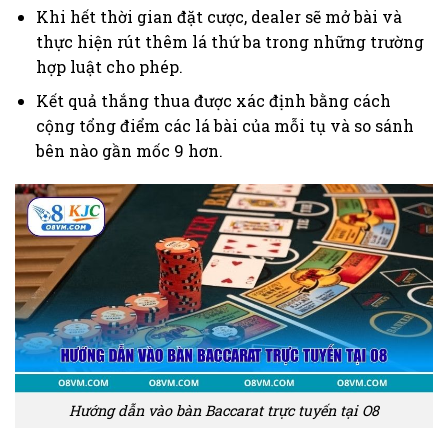
Khi hết thời gian đặt cược, dealer sẽ mở bài và
thực hiện rút thêm lá thứ ba trong những trường
hợp luật cho phép.
Kết quả thắng thua được xác định bằng cách
cộng tổng điểm các lá bài của mỗi tụ và so sánh
bên nào gần mốc 9 hơn.
Hướng dẫn vào bàn Baccarat trực tuyến tại O8