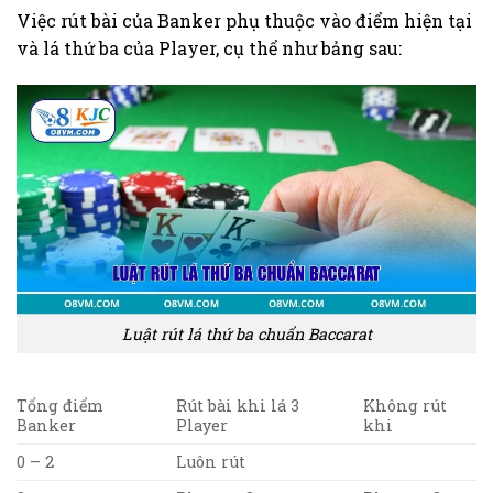
Việc rút bài của Banker phụ thuộc vào điểm hiện tại
và lá thứ ba của Player, cụ thể như bảng sau:
Luật rút lá thứ ba chuẩn Baccarat
Tổng điểm
Rút bài khi lá 3
Không rút
Banker
Player
khi
0 – 2
Luôn rút