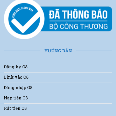
HƯỚNG DẪN
Đăng ký O8
Link vào O8
Đăng nhập O8
Nạp tiền O8
Rút tiền O8