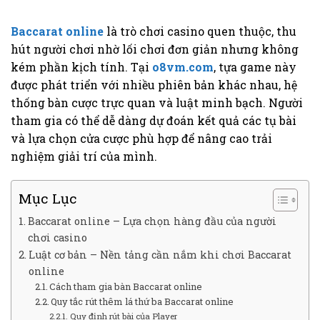
Baccarat online
là trò chơi casino quen thuộc, thu
hút người chơi nhờ lối chơi đơn giản nhưng không
kém phần kịch tính. Tại
o8vm.com
, tựa game này
được phát triển với nhiều phiên bản khác nhau, hệ
thống bàn cược trực quan và luật minh bạch. Người
tham gia có thể dễ dàng dự đoán kết quả các tụ bài
và lựa chọn cửa cược phù hợp để nâng cao trải
nghiệm giải trí của mình.
Mục Lục
Baccarat online – Lựa chọn hàng đầu của người
chơi casino
Luật cơ bản – Nền tảng cần nắm khi chơi Baccarat
online
Cách tham gia bàn Baccarat online
Quy tắc rút thêm lá thứ ba Baccarat online
Quy định rút bài của Player